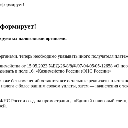
нформирует!
нформирует!
рируемых налоговыми органами.
ганами, теперь необходимо указывать иного получателя платеж
начейства от 15.05.2023 №ЕД-26-8/8@/07-04-05/05-12658 «О по
азывать в поле 16: «Казначейство России (ФНС России)».
также без изменений остаются все остальные реквизиты платежн
 налога с более ранним сроком уплаты, затем — начисления с т
 ФНС России создана промостраница «Единый налоговый счет», 
жей.