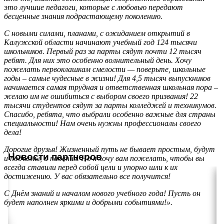
это лучшие педагоги, которые с любовью передают
бесценные знания подрастающему поколению.
С новыми силами, планами, с ожиданием открытий в
Калужской области начинают учебный год 124 тысячи
школьников. Первый раз за парты сядут почти 12 тысяч
ребят. Для них это особенно волнительный день. Хочу
пожелать первоклашкам смелости — поверьте, школьные
годы – самые чудесные в жизни! Для 4,5 тысяч выпускников
начинается самая трудная и ответственная школьная пора –
желаю им не ошибиться с выбором своего призвания! 22
тысячи студентов сядут за парты колледжей и техникумов.
Спасибо, ребята, что выбрали особенно важные для страны
специальности! Нам очень нужны профессионалы своего
дела!
Дорогие друзья! Жизненный путь не бывает простым, будут
Новости партнеров
и подъемы, и падения. Но я хочу вам пожелать, чтобы вы
всегда ставили перед собой цели и упорно шли к их
достижению. У вас обязательно все получится!
С Днём знаний и началом нового учебного года! Пусть он
будет наполнен яркими и добрыми событиями!».