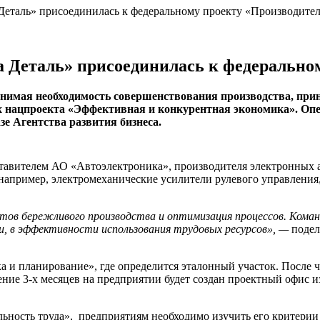
еталь» присоединилась к федеральному проекту «Производител
 Деталь» присоединилась к федеральном
нимая необходимость совершенствования производства, прин
ах нацпроекта «Эффективная и конкурентная экономика». Оп
е Агентства развития бизнеса.
авителем АО «Автоэлектроника», производителя электронных 
апример, электромеханические усилители рулевого управления, 
тов бережливого производства и оптимизация процессов. Коман
и, в эффективности использования трудовых ресурсов», —
поде
 и планирование», где определится эталонный участок. После ч
чение 3-х месяцев на предприятии будет создан проектный офис
льность труда», предприятиям необходимо изучить его критерии