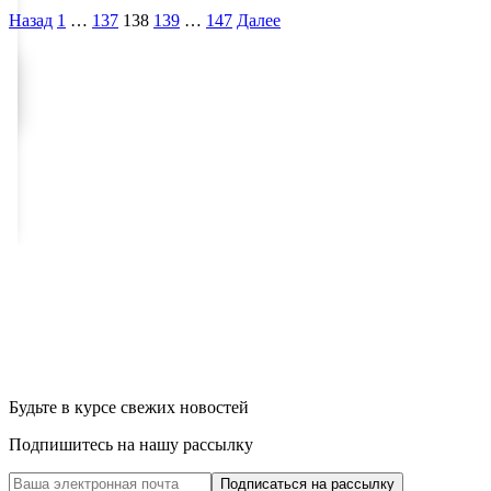
Назад
1
…
137
138
139
…
147
Далее
Будьте в курсе свежих новостей
Подпишитесь на нашу рассылку