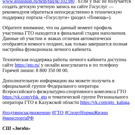
www.gosuslugi.ru/help/faq/lk/102380
. Если у Вас не получается
создать детскую учетную запись на сайте Госуслуг —
рекомендуем обратиться непосредственно в техническую
поддержку портала «Госуслуги» (раздел «Помощь»).
Обратите внимание, что на данный момент профиль
участника ГТО находится в финальной стадии наполнения.
Данные об участии и знаках отличия автоматически
отобразятся немного позднее, как только завершится полная
настройка функционала личного кабинета.
Техническая поддержка работы личного кабинета доступна
сайте
https://gto.ru/
у онлайн консультанта и по телефону
Горячей линии: 8 800 350 00 00.
Дополнительную информацию вы можете получить в
официальной группе Федерального оператора
Всероссийского физкультурно-спортивного комплекса ГТО
https://vk.com/vfsk_gto
и тематической группе Регионального
оператора ГТО в Калужской области
https://vk.com/gto_kaluga
.
#подтяниськдвижению
#ГТО
#СпортНормаЖизни
#минспортаРФ
СШ «Звезда»